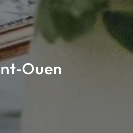
aint‑Ouen